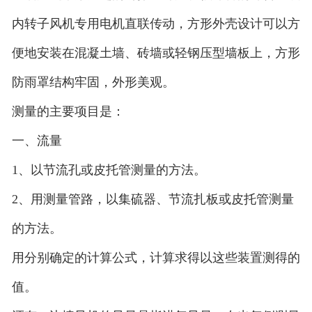
内转子风机专用电机直联传动，方形外壳设计可以方
便地安装在混凝土墙、砖墙或轻钢压型墙板上，方形
防雨罩结构牢固，外形美观。
测量的主要项目是：
一、流量
1、以节流孔或皮托管测量的方法。
2、用测量管路，以集硫器、节流扎板或皮托管测量
的方法。
用分别确定的计算公式，计算求得以这些装置测得的
值。