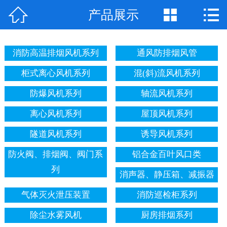



产品展示
公司首页
公司简介
消防高温排烟风机系列
通风防排烟风管
产品展示
柜式离心风机系列
混(斜)流风机系列
新闻中心
防爆风机系列
轴流风机系列
离心风机系列
屋顶风机系列
工程案例
隧道风机系列
诱导风机系列
企业地图
防火阀、排烟阀、阀门系
铝合金百叶风口类
联系我们
列
消声器、静压箱、减振器
气体灭火泄压装置
消防巡检柜系列
除尘水雾风机
厨房排烟系列