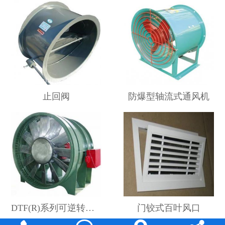
止回阀
防爆型轴流式通风机
DTF(R)系列可逆转地铁、隧道轴流风机
门铰式百叶风口