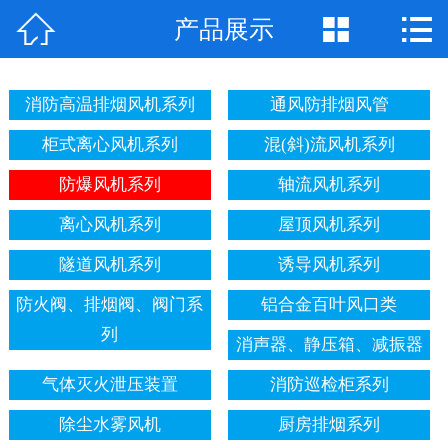



产品展示
公司首页
公司简介
消防高温排烟风机系列
通风防排烟风管
产品展示
柜式离心风机系列
混(斜)流风机系列
新闻中心
防爆风机系列
轴流风机系列
离心风机系列
屋顶风机系列
工程案例
隧道风机系列
诱导风机系列
企业地图
防火阀、排烟阀、阀门系
铝合金百叶风口类
联系我们
列
消声器、静压箱、减振器
气体灭火泄压装置
消防巡检柜系列
除尘水雾风机
厨房排烟系列