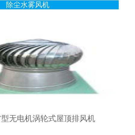
除尘水雾风机
IV型无电机涡轮式屋顶排风机