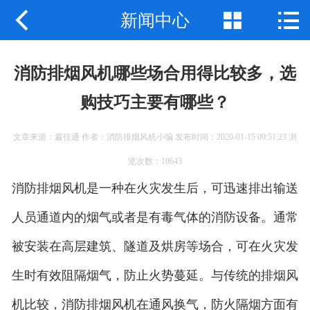



新闻中心
公司首页
公司简介
消防排烟风机哪些场合用得比较多，选
产品展示
购技巧主要有哪些？
新闻中心
文章来源：鑫佳通 作者：消防排烟风机小编 发布时间：2020-01-15 09:51:23 浏
工程案例
览次数：10643
消防排烟风机是一种在火灾发生后，可迅速排出输送
企业地图
人员通道内的烟气或者是有毒气体的消防设备。通常
联系我们
被安装在高层建筑、隧道及烘房等场合，可在火灾发
生时有效阻隔烟气，防止火势蔓延。与传统的排烟风
机比较，消防排烟风机在通风换气，防火隔烟方面有