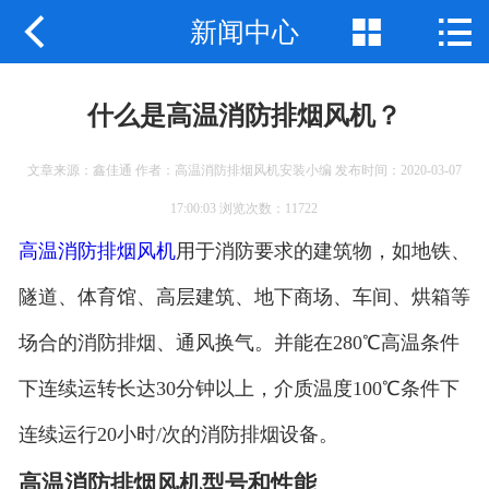



新闻中心
公司首页
公司简介
什么是高温消防排烟风机？
产品展示
文章来源：鑫佳通 作者：高温消防排烟风机安装小编 发布时间：2020-03-07
新闻中心
17:00:03 浏览次数：11722
工程案例
高温消防排烟风机
用于消防要求的建筑物，如地铁、
隧道、体育馆、高层建筑、地下商场、车间、烘箱等
企业地图
场合的消防排烟、通风换气。并能在280℃高温条件
联系我们
下连续运转长达30分钟以上，介质温度100℃条件下
连续运行20小时/次的消防排烟设备。
高温消防排烟风机型号和性能