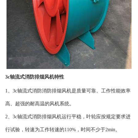
3c轴流式消防排烟风机特性
1、3c轴流式消防消防排烟风机是质量可靠、工作性能效率
高、超强的耐高温的风机系统。
2、3c轴流式消防排烟风机运行平稳，叶轮应按规定要求进
行试验，转速为工作转速的110%，时间不少于2min。