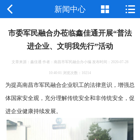



新闻中心
公司首页
公司简介
市委军民融合办莅临鑫佳通开展“普法
产品展示
进企业、文明我先行”活动
新闻中心
文章来源：鑫佳通 作者：南昌市军民融合办小编 发布时间：2020-07-28
工程案例
10:40:01 浏览次数：10214
为提高南昌市军民融合企业职工的法律意识，增强总
企业地图
体国家安全观，充分理解传统安全和非传统安全，促
联系我们
进企业健康持续发展。