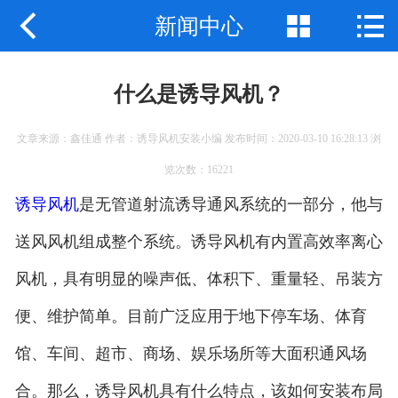



新闻中心
公司首页
公司简介
什么是诱导风机？
产品展示
文章来源：鑫佳通 作者：诱导风机安装小编 发布时间：2020-03-10 16:28:13 浏
新闻中心
览次数：16221
工程案例
诱导风机
是无管道射流诱导通风系统的一部分，他与
送风风机组成整个系统。诱导风机有内置高效率离心
企业地图
风机，具有明显的噪声低、体积下、重量轻、吊装方
联系我们
便、维护简单。目前广泛应用于地下停车场、体育
馆、车间、超市、商场、娱乐场所等大面积通风场
合。那么，诱导风机具有什么特点，该如何安装布局